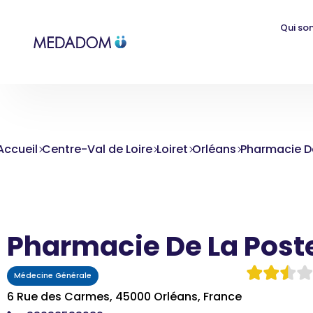
Qui so
Accueil
Centre-Val de Loire
Loiret
Orléans
Pharmacie D
Pharmacie De La Post
Médecine Générale
6 Rue des Carmes, 45000 Orléans, France