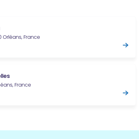
a
0 Orléans, France
lles
léans, France