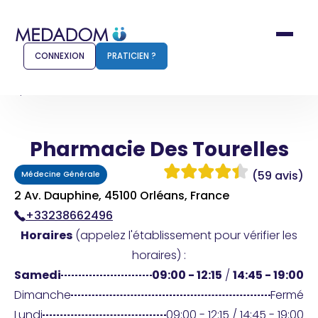
CONNEXION
PRATICIEN ?
Accueil
Pharmacie Des Tourelles
Pharmacie Des Tourelles
Comment ça marche ?
Notr
(59 avis)
Médecine Générale
Pour les patients
Pour
2 Av. Dauphine, 45100 Orléans, France
+33238662496
Pharmacien
Méd
Horaires
(appelez l'établissement pour vérifier les
horaires) :
Samedi
09:00 - 12:15
/
14:45 - 19:00
Connexion
Dimanche
Fermé
Lundi
09:00 - 12:15 / 14:45 - 19:00