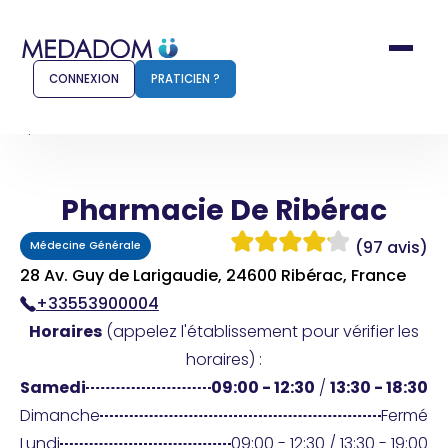
CONNEXION
PRATICIEN ?
Accueil
Pharmacie De Ribérac
Pharmacie De Ribérac
Comment ça marche ?
Notr
(97 avis)
Médecine Générale
Pour les patients
Pour
28 Av. Guy de Larigaudie, 24600 Ribérac, France
+33553900004
Pharmacien
Méd
Horaires
(appelez l'établissement pour vérifier les
horaires) :
Samedi
09:00 - 12:30
/
13:30 - 18:30
Connexion
Dimanche
Fermé
Lundi
09:00 - 12:30 / 13:30 - 19:00