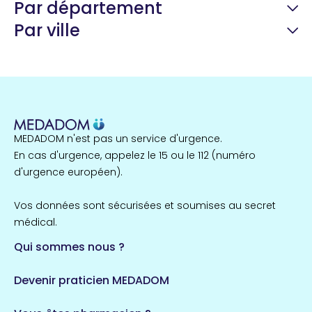
Par département
Par ville
Guyane
22 espaces de santé
Nord
255 espaces de santé
Cassis
1 espaces de santé
MEDADOM n'est pas un service d'urgence.
Île-de-France
En cas d'urgence, appelez le 15 ou le 112 (numéro
857 espaces de santé
Côtes-d'Armor
d'urgence européen).
51 espaces de santé
Allassac
Vos données sont sécurisées et soumises au secret
1 espaces de santé
médical.
Qui sommes nous ?
Bretagne
124 espaces de santé
Maine-et-Loire
Devenir praticien MEDADOM
35 espaces de santé
Durban-Corbières