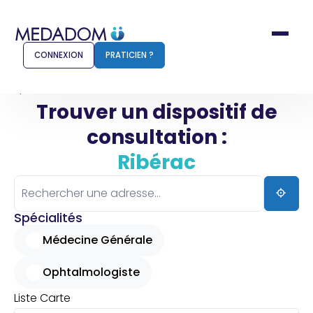
CONNEXION
PRATICIEN ?
Accueil
Ribérac
Trouver un dispositif de
consultation :
Comment ça marche ?
Notr
Ribérac
Pour les patients
Pour
Pharmacien
Méd
Spécialités
Médecine Générale
Ophtalmologiste
Connexion
Liste
Carte