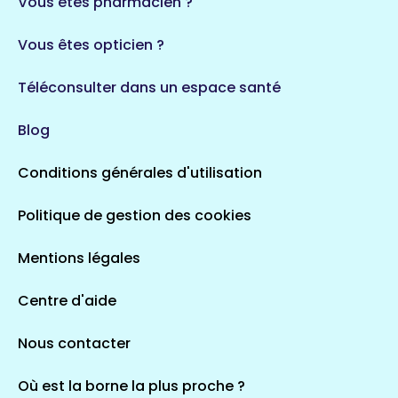
Vous êtes pharmacien ?
1 espaces de santé
Vous êtes opticien ?
Auvergne-Rhône-Alpes
720 espaces de santé
Loiret
Téléconsulter dans un espace santé
113 espaces de santé
Saintes
Blog
5 espaces de santé
Conditions générales d'utilisation
Occitanie
Politique de gestion des cookies
693 espaces de santé
Loir-et-Cher
44 espaces de santé
Aignay-le-Duc
Mentions légales
1 espaces de santé
Centre d'aide
Centre-Val de Loire
Nous contacter
324 espaces de santé
Indre
36 espaces de santé
Saint-Agathon
Où est la borne la plus proche ?