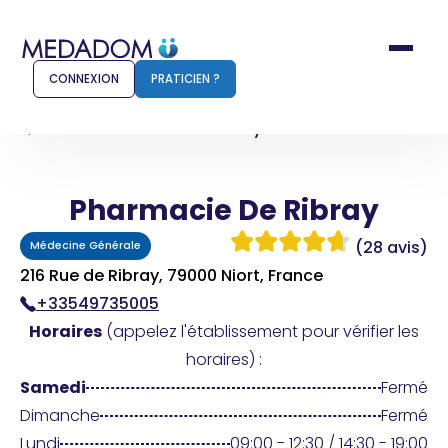
CONNEXION
PRATICIEN ?
Accueil
Pharmacie De Ribray
Pharmacie De Ribray
Comment ça marche ?
Notr
(28 avis)
Médecine Générale
Pour les patients
Pour
216 Rue de Ribray, 79000 Niort, France
+33549735005
Pharmacien
Méd
Horaires
(appelez l'établissement pour vérifier les
horaires) :
Samedi
Fermé
Connexion
Dimanche
Fermé
Lundi
09:00 - 12:30 / 14:30 - 19:00