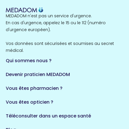
1 espaces de santé
MEDADOM n'est pas un service d'urgence.
Île-de-France
En cas d'urgence, appelez le 15 ou le 112 (numéro
857 espaces de santé
Côtes-d'Armor
d'urgence européen).
51 espaces de santé
Allassac
Vos données sont sécurisées et soumises au secret
1 espaces de santé
médical.
Qui sommes nous ?
Bretagne
124 espaces de santé
Maine-et-Loire
Devenir praticien MEDADOM
35 espaces de santé
Durban-Corbières
Vous êtes pharmacien ?
1 espaces de santé
Vous êtes opticien ?
Auvergne-Rhône-Alpes
720 espaces de santé
Loiret
Téléconsulter dans un espace santé
113 espaces de santé
Saintes