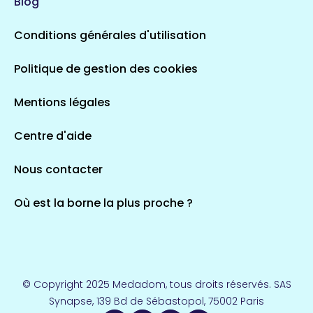
Blog
5 espaces de santé
Conditions générales d'utilisation
Occitanie
Politique de gestion des cookies
693 espaces de santé
Loir-et-Cher
44 espaces de santé
Aignay-le-Duc
Mentions légales
1 espaces de santé
Centre d'aide
Centre-Val de Loire
Nous contacter
324 espaces de santé
Indre
36 espaces de santé
Saint-Agathon
Où est la borne la plus proche ?
1 espaces de santé
Corse
14 espaces de santé
Loire-Atlantique
© Copyright 2025 Medadom, tous droits réservés. SAS
110 espaces de santé
Synapse, 139 Bd de Sébastopol, 75002 Paris
Herry