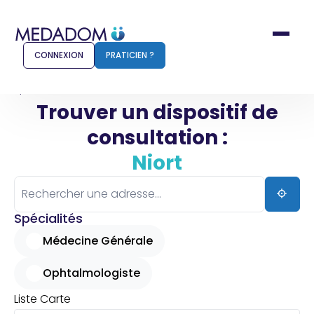
CONNEXION
PRATICIEN ?
Accueil
Niort
Trouver un dispositif de
consultation :
Comment ça marche ?
Notr
Niort
Pour les patients
Pour
Pharmacien
Méd
Spécialités
Médecine Générale
Ophtalmologiste
Connexion
Liste
Carte