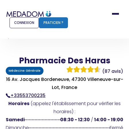
CONNEXION
PRATICIEN ?
Accueil
Pharmacie Des Haras
Pharmacie Des Haras
Comment ça marche ?
Notr
(87 avis)
Médecine Générale
Pour les patients
Pour
16 Av. Jacques Bordeneuve, 47300 Villeneuve-sur-
Pharmacien
Lot, France
Méd
+33553700235
Horaires
(appelez l'établissement pour vérifier les
horaires) :
Connexion
Samedi
08:30 - 12:30
/
14:00 - 19:00
Dimanche
Fermé