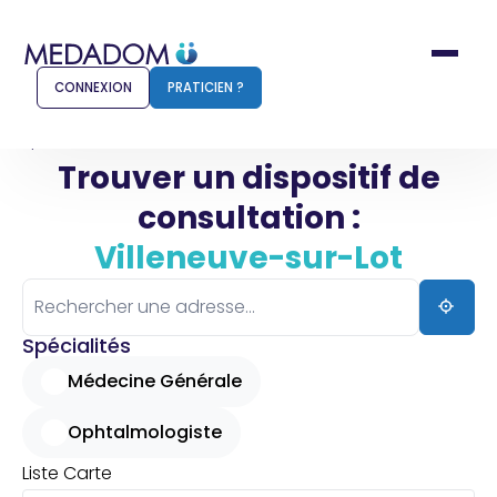
CONNEXION
PRATICIEN ?
Accueil
Villeneuve-sur-Lot
Trouver un dispositif de
consultation :
Comment ça marche ?
Notr
Villeneuve-sur-Lot
Pour les patients
Pour
Pharmacien
Méd
Spécialités
Médecine Générale
Ophtalmologiste
Connexion
Liste
Carte