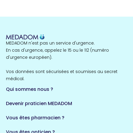
Guyane
22 espaces de santé
Nord
255 espaces de santé
Cassis
1 espaces de santé
MEDADOM n'est pas un service d'urgence.
Île-de-France
En cas d'urgence, appelez le 15 ou le 112 (numéro
857 espaces de santé
Côtes-d'Armor
d'urgence européen).
51 espaces de santé
Allassac
Vos données sont sécurisées et soumises au secret
1 espaces de santé
médical.
Qui sommes nous ?
Bretagne
124 espaces de santé
Maine-et-Loire
Devenir praticien MEDADOM
35 espaces de santé
Durban-Corbières
Vous êtes pharmacien ?
1 espaces de santé
Vous êtes opticien ?