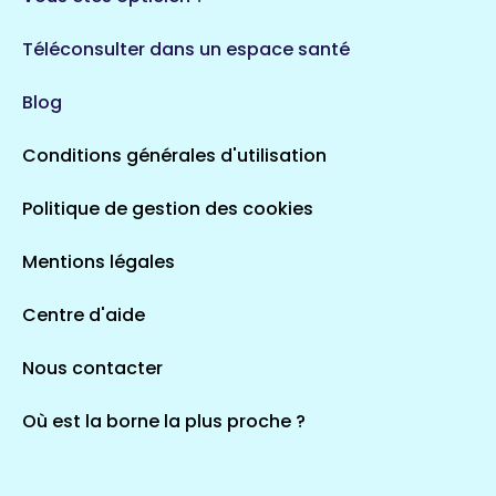
Auvergne-Rhône-Alpes
720 espaces de santé
Loiret
Téléconsulter dans un espace santé
113 espaces de santé
Saintes
Blog
5 espaces de santé
Conditions générales d'utilisation
Occitanie
Politique de gestion des cookies
693 espaces de santé
Loir-et-Cher
44 espaces de santé
Aignay-le-Duc
Mentions légales
1 espaces de santé
Centre d'aide
Centre-Val de Loire
Nous contacter
324 espaces de santé
Indre
36 espaces de santé
Saint-Agathon
Où est la borne la plus proche ?
1 espaces de santé