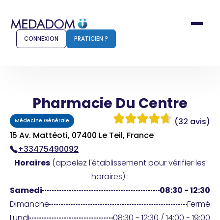
CONNEXION
PRATICIEN ?
Accueil
Pharmacie Du Centre
Pharmacie Du Centre
Comment ça marche ?
Notr
(32 avis)
Médecine Générale
Pour les patients
Pour
15 Av. Mattéoti, 07400 Le Teil, France
+33475490092
Pharmacien
Méd
Horaires
(appelez l'établissement pour vérifier les
horaires) :
Samedi
08:30 - 12:30
Connexion
Dimanche
Fermé
Lundi
08:30 - 12:30 / 14:00 - 19:00