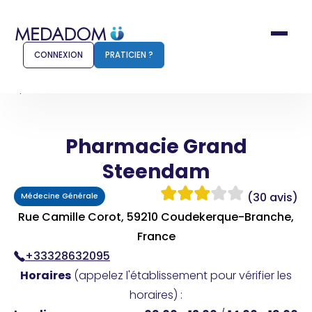
CONNEXION
PRATICIEN ?
Accueil
Pharmacie Grand Steendam
Pharmacie Grand
Comment ça marche ?
Notr
Steendam
Pour les patients
Pour
(30 avis)
Médecine Générale
Pharmacien
Méd
Rue Camille Corot, 59210 Coudekerque-Branche,
France
+33328632095
Connexion
Horaires
(appelez l'établissement pour vérifier les
horaires) :