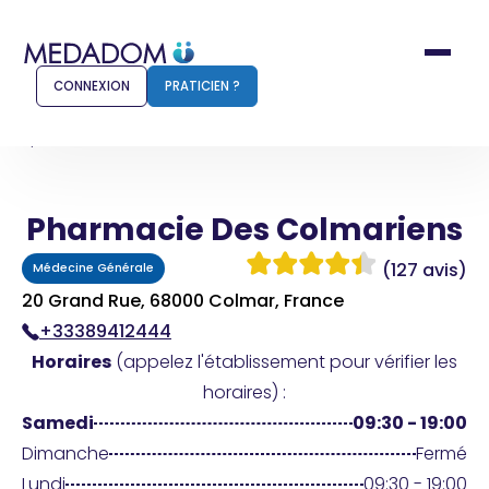
CONNEXION
PRATICIEN ?
Accueil
Pharmacie Des Colmariens
Pharmacie Des Colmariens
Comment ça marche ?
Notr
(127 avis)
Médecine Générale
Pour les patients
Pour
20 Grand Rue, 68000 Colmar, France
+33389412444
Pharmacien
Méd
Horaires
(appelez l'établissement pour vérifier les
horaires) :
Samedi
09:30 - 19:00
Connexion
Dimanche
Fermé
Lundi
09:30 - 19:00