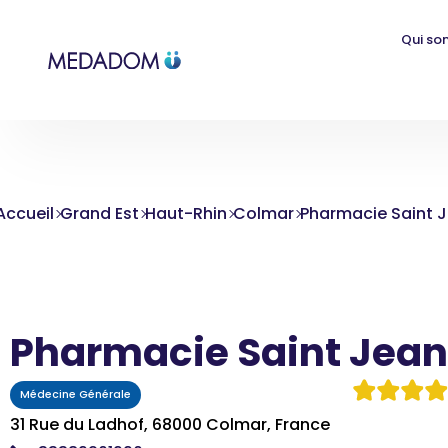
Qui so
Accueil
Grand Est
Haut-Rhin
Colmar
Pharmacie Saint 
Pharmacie Saint Jean
Médecine Générale
31 Rue du Ladhof, 68000 Colmar, France