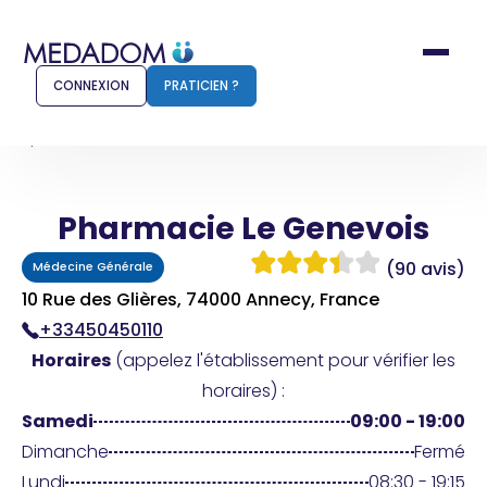
CONNEXION
PRATICIEN ?
Accueil
Pharmacie Le Genevois
Pharmacie Le Genevois
Comment ça marche ?
Notr
(90 avis)
Médecine Générale
Pour les patients
Pour
10 Rue des Glières, 74000 Annecy, France
+33450450110
Pharmacien
Méd
Horaires
(appelez l'établissement pour vérifier les
horaires) :
Samedi
09:00 - 19:00
Connexion
Dimanche
Fermé
Lundi
08:30 - 19:15