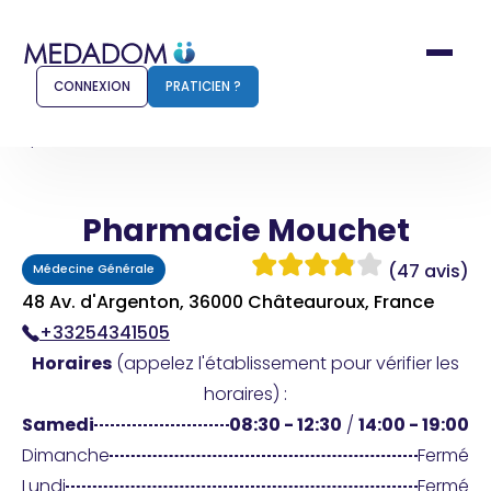
CONNEXION
PRATICIEN ?
Accueil
Pharmacie Mouchet
Pharmacie Mouchet
Comment ça marche ?
Notr
(47 avis)
Médecine Générale
Pour les patients
Pour
48 Av. d'Argenton, 36000 Châteauroux, France
+33254341505
Pharmacien
Méd
Horaires
(appelez l'établissement pour vérifier les
horaires) :
Samedi
08:30 - 12:30
/
14:00 - 19:00
Connexion
Dimanche
Fermé
Lundi
Fermé