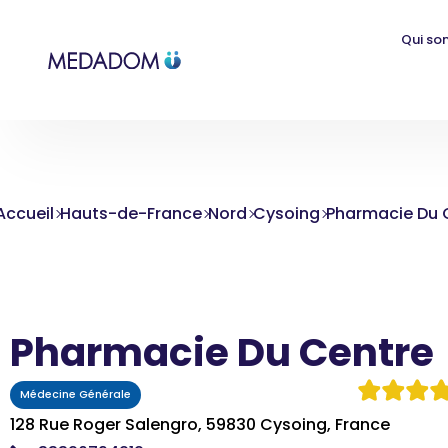
Qui so
Accueil
Hauts-de-France
Nord
Cysoing
Pharmacie Du 
Pharmacie Du Centre
Médecine Générale
128 Rue Roger Salengro, 59830 Cysoing, France