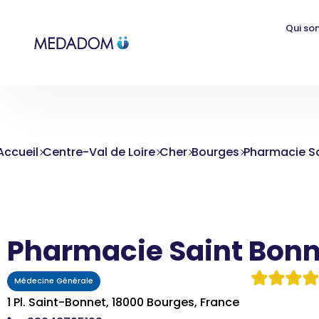
Qui so
Accueil
Centre-Val de Loire
Cher
Bourges
Pharmacie S
Pharmacie Saint Bonn
Médecine Générale
1 Pl. Saint-Bonnet, 18000 Bourges, France