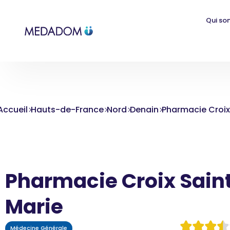
Qui so
Accueil
Hauts-de-France
Nord
Denain
Pharmacie Croix
Pharmacie Croix Sain
Marie
Médecine Générale