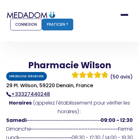
CONNEXION
PRATICIEN ?
Accueil
Pharmacie Wilson
Pharmacie Wilson
Comment ça marche ?
Notr
(50 avis)
Médecine Générale
Pour les patients
Pour
29 Pl. Wilson, 59220 Denain, France
+33327440248
Pharmacien
Méd
Horaires
(appelez l'établissement pour vérifier les
horaires) :
Samedi
09:00 - 12:30
Connexion
Dimanche
Fermé
Lundi
08:30 - 12:30 / 14:00 - 19:30