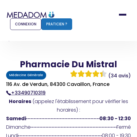
CONNEXION
PRATICIEN ?
Accueil
Pharmacie Du Mistral
Pharmacie Du Mistral
Comment ça marche ?
Notr
(34 avis)
Médecine Générale
Pour les patients
Pour
116 Av. de Verdun, 84300 Cavaillon, France
+33490710319
Pharmacien
Méd
Horaires
(appelez l'établissement pour vérifier les
horaires) :
Samedi
08:30 - 12:30
Connexion
Dimanche
Fermé
Lundi
08:00 - 19:30