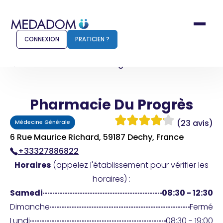
CONNEXION
PRATICIEN ?
Accueil
Pharmacie Du Progrès
Pharmacie Du Progrès
Comment ça marche ?
Notr
(23 avis)
Médecine Générale
Pour les patients
Pour
6 Rue Maurice Richard, 59187 Dechy, France
+33327886822
Pharmacien
Méd
Horaires
(appelez l'établissement pour vérifier les
horaires) :
Samedi
08:30 - 12:30
Connexion
Dimanche
Fermé
Lundi
08:30 - 19:00