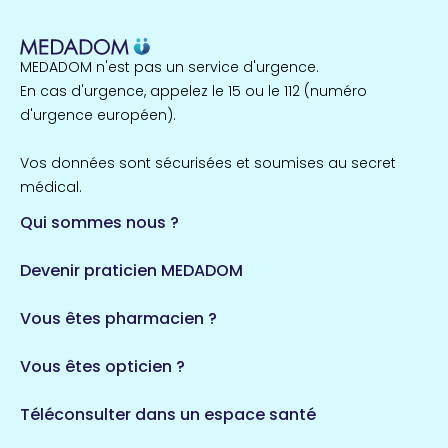
1 espaces de santé
MEDADOM n'est pas un service d'urgence.
Île-de-France
En cas d'urgence, appelez le 15 ou le 112 (numéro
857 espaces de santé
Côtes-d'Armor
d'urgence européen).
51 espaces de santé
Allassac
Vos données sont sécurisées et soumises au secret
1 espaces de santé
médical.
Qui sommes nous ?
Bretagne
124 espaces de santé
Maine-et-Loire
Devenir praticien MEDADOM
35 espaces de santé
Durban-Corbières
Vous êtes pharmacien ?
1 espaces de santé
Vous êtes opticien ?
Auvergne-Rhône-Alpes
720 espaces de santé
Loiret
Téléconsulter dans un espace santé
113 espaces de santé
Saintes