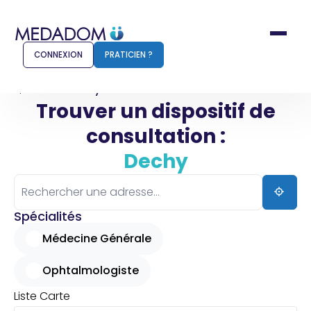
CONNEXION
PRATICIEN ?
Accueil
Dechy
Trouver un dispositif de
consultation :
Comment ça marche ?
Notr
Dechy
Pour les patients
Pour
Pharmacien
Méd
Spécialités
Médecine Générale
Ophtalmologiste
Connexion
Liste
Carte