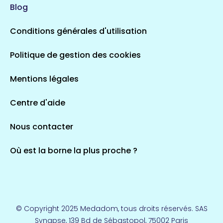
Blog
5 espaces de santé
Conditions générales d'utilisation
Occitanie
Politique de gestion des cookies
693 espaces de santé
Loir-et-Cher
44 espaces de santé
Aignay-le-Duc
Mentions légales
1 espaces de santé
Centre d'aide
Centre-Val de Loire
Nous contacter
324 espaces de santé
Indre
36 espaces de santé
Saint-Agathon
Où est la borne la plus proche ?
1 espaces de santé
Corse
14 espaces de santé
Loire-Atlantique
© Copyright 2025 Medadom, tous droits réservés. SAS
110 espaces de santé
Synapse, 139 Bd de Sébastopol, 75002 Paris
Herry