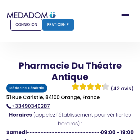
CONNEXION
PRATICIEN ?
Accueil
Pharmacie Du Théatre Antique
Pharmacie Du Théatre
Comment ça marche ?
Notr
Antique
Pour les patients
Pour
(42 avis)
Médecine Générale
Pharmacien
Méd
51 Rue Caristie, 84100 Orange, France
+33490340287
Horaires
(appelez l'établissement pour vérifier les
Connexion
horaires) :
Samedi
09:00 - 19:00