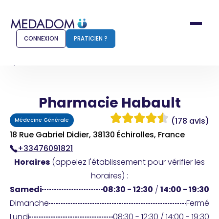
CONNEXION
PRATICIEN ?
Accueil
Pharmacie Habault
Pharmacie Habault
Comment ça marche ?
Notr
(178 avis)
Médecine Générale
Pour les patients
Pour
18 Rue Gabriel Didier, 38130 Échirolles, France
+33476091821
Pharmacien
Méd
Horaires
(appelez l'établissement pour vérifier les
horaires) :
Samedi
08:30 - 12:30
/
14:00 - 19:30
Connexion
Dimanche
Fermé
Lundi
08:30 - 12:30 / 14:00 - 19:30