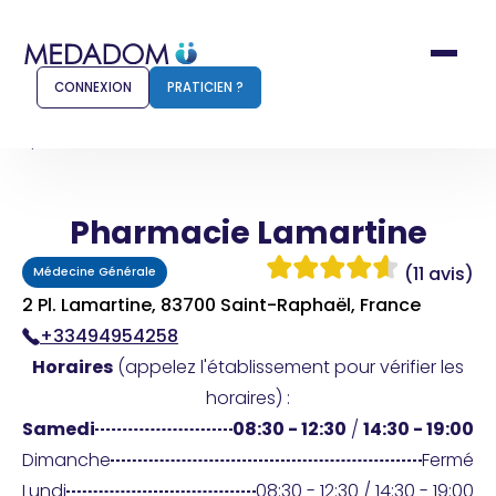
CONNEXION
PRATICIEN ?
Accueil
Pharmacie Lamartine
Pharmacie Lamartine
Comment ça marche ?
Notr
(11 avis)
Médecine Générale
Pour les patients
Pour
2 Pl. Lamartine, 83700 Saint-Raphaël, France
+33494954258
Pharmacien
Méd
Horaires
(appelez l'établissement pour vérifier les
horaires) :
Samedi
08:30 - 12:30
/
14:30 - 19:00
Connexion
Dimanche
Fermé
Lundi
08:30 - 12:30 / 14:30 - 19:00