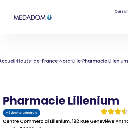
Qui so
Accueil
Hauts-de-France
Nord
Lille
Pharmacie Lillenium
Pharmacie Lillenium
Médecine Générale
Centre Commercial Lillenium, 192 Rue Geneviève Anth