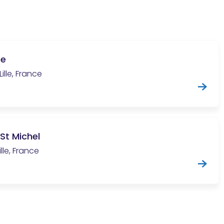
re
ille, France
St Michel
ille, France