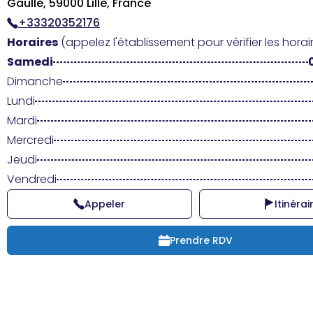
Gaulle, 59000 Lille, France
+33320352176
Horaires
(appelez l'établissement pour vérifier les horair
Samedi
Dimanche
Lundi
Mardi
Mercredi
Jeudi
Vendredi
Appeler
Itinérai
Prendre RDV