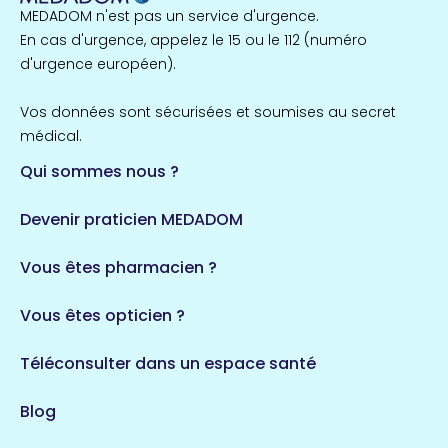
MEDADOM n'est pas un service d'urgence.
Île-de-France
En cas d'urgence, appelez le 15 ou le 112 (numéro
857 espaces de santé
Côtes-d'Armor
d'urgence européen).
51 espaces de santé
Allassac
Vos données sont sécurisées et soumises au secret
1 espaces de santé
médical.
Qui sommes nous ?
Bretagne
124 espaces de santé
Maine-et-Loire
Devenir praticien MEDADOM
35 espaces de santé
Durban-Corbières
Vous êtes pharmacien ?
1 espaces de santé
Vous êtes opticien ?
Auvergne-Rhône-Alpes
720 espaces de santé
Loiret
Téléconsulter dans un espace santé
113 espaces de santé
Saintes
Blog
5 espaces de santé