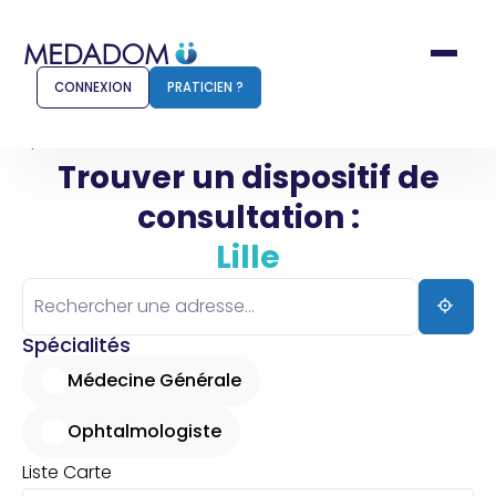
CONNEXION
PRATICIEN ?
Accueil
Lille
Trouver un dispositif de
consultation :
Comment ça marche ?
Notr
Lille
Pour les patients
Pour
Pharmacien
Méd
Spécialités
Médecine Générale
Ophtalmologiste
Connexion
Liste
Carte