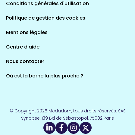
Conditions générales d'utilisation
Occitanie
Politique de gestion des cookies
693 espaces de santé
Loir-et-Cher
44 espaces de santé
Aignay-le-Duc
Mentions légales
1 espaces de santé
Centre d'aide
Centre-Val de Loire
Nous contacter
324 espaces de santé
Indre
36 espaces de santé
Saint-Agathon
Où est la borne la plus proche ?
1 espaces de santé
Corse
14 espaces de santé
Loire-Atlantique
© Copyright 2025 Medadom, tous droits réservés. SAS
110 espaces de santé
Synapse, 139 Bd de Sébastopol, 75002 Paris
Herry
1 espaces de santé