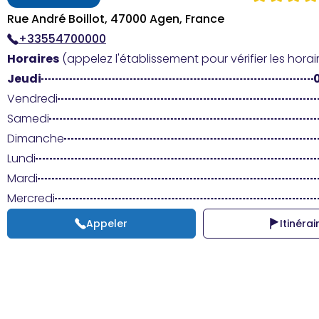
Rue André Boillot, 47000 Agen, France
+33554700000
Horaires
(appelez l'établissement pour vérifier les horair
Jeudi
Vendredi
Samedi
Dimanche
Lundi
Mardi
Mercredi
Appeler
Itinérai