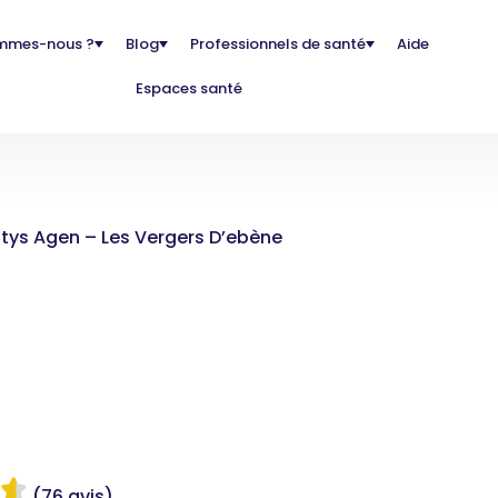
mmes-nous ?
Blog
Professionnels de santé
Aide
Espaces santé
tys Agen – Les Vergers D’ebène
(76 avis)