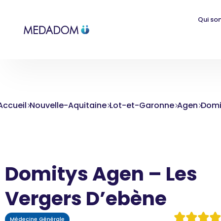
Qui so
Accueil
Nouvelle-Aquitaine
Lot-et-Garonne
Agen
Domi
Domitys Agen – Les
Vergers D’ebène
Médecine Générale