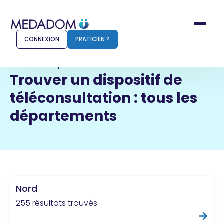
CONNEXION
PRATICIEN ?
Accueil
Départements
Trouver un dispositif de
téléconsultation : tous les
Comment ça marche ?
Notr
départements
Pour les patients
Pour
Pharmacien
Méd
Nord
Connexion
255 résultats trouvés