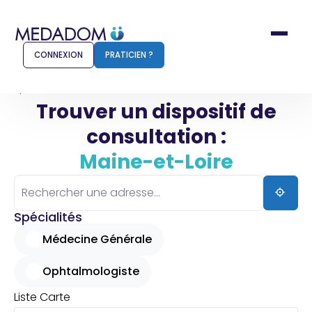
CONNEXION
PRATICIEN ?
Accueil
Maine-et-Loire
Trouver un dispositif de
consultation :
Comment ça marche ?
Notr
Maine-et-Loire
Pour les patients
Pour
Pharmacien
Méd
Spécialités
Médecine Générale
Ophtalmologiste
Connexion
Liste
Carte