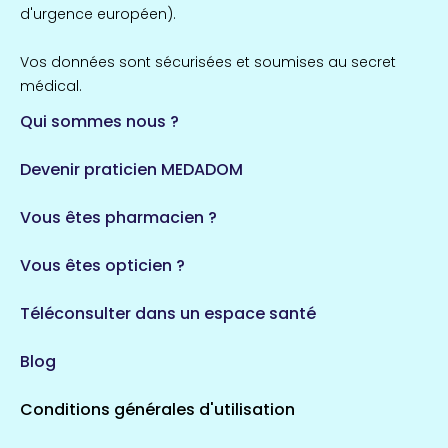
857 espaces de santé
Côtes-d'Armor
d'urgence européen).
51 espaces de santé
Allassac
Vos données sont sécurisées et soumises au secret
1 espaces de santé
médical.
Qui sommes nous ?
Bretagne
124 espaces de santé
Maine-et-Loire
Devenir praticien MEDADOM
35 espaces de santé
Durban-Corbières
Vous êtes pharmacien ?
1 espaces de santé
Vous êtes opticien ?
Auvergne-Rhône-Alpes
720 espaces de santé
Loiret
Téléconsulter dans un espace santé
113 espaces de santé
Saintes
Blog
5 espaces de santé
Conditions générales d'utilisation
Occitanie