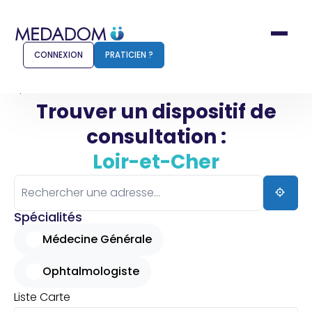
CONNEXION
PRATICIEN ?
Accueil
Loir-et-Cher
Trouver un dispositif de
consultation :
Comment ça marche ?
Notr
Loir-et-Cher
Pour les patients
Pour
Pharmacien
Méd
Spécialités
Médecine Générale
Ophtalmologiste
Connexion
Liste
Carte