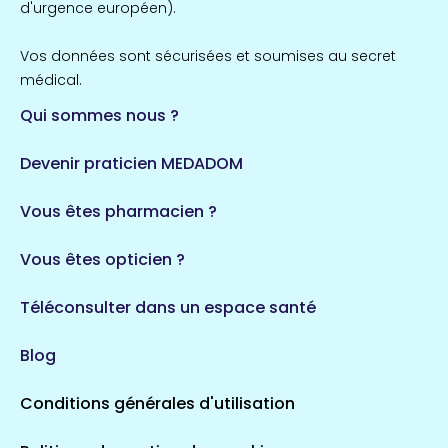
857 espaces de santé
Côtes-d'Armor
d'urgence européen).
51 espaces de santé
Durban-Corbières
Vos données sont sécurisées et soumises au secret
1 espaces de santé
médical.
Qui sommes nous ?
Bretagne
124 espaces de santé
Maine-et-Loire
Devenir praticien MEDADOM
35 espaces de santé
Saintes
Vous êtes pharmacien ?
5 espaces de santé
Vous êtes opticien ?
Auvergne-Rhône-Alpes
720 espaces de santé
Loiret
Téléconsulter dans un espace santé
113 espaces de santé
Merlines
Blog
1 espaces de santé
Conditions générales d'utilisation
Occitanie