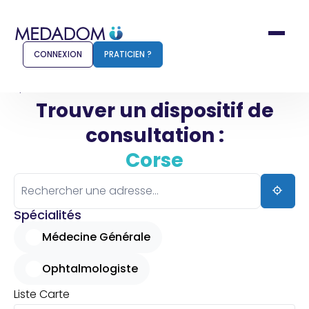
CONNEXION
PRATICIEN ?
Accueil
Corse
Trouver un dispositif de
consultation :
Comment ça marche ?
Notr
Corse
Pour les patients
Pour
Pharmacien
Méd
Spécialités
Médecine Générale
Ophtalmologiste
Connexion
Liste
Carte