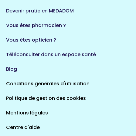
124 espaces de santé
Maine-et-Loire
Devenir praticien MEDADOM
35 espaces de santé
Saintes
Vous êtes pharmacien ?
4 espaces de santé
Vous êtes opticien ?
Auvergne-Rhône-Alpes
720 espaces de santé
Loiret
Téléconsulter dans un espace santé
113 espaces de santé
Merlines
Blog
1 espaces de santé
Conditions générales d'utilisation
Occitanie
Politique de gestion des cookies
693 espaces de santé
Loir-et-Cher
44 espaces de santé
Culan
Mentions légales
1 espaces de santé
Centre d'aide
Centre-Val de Loire