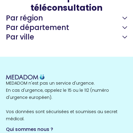
téléconsultation
Par région
Par département
Par ville
Guyane
22 espaces de santé
Nord
255 espaces de santé
Cassis
1 espaces de santé
MEDADOM n'est pas un service d'urgence.
Île-de-France
En cas d'urgence, appelez le 15 ou le 112 (numéro
857 espaces de santé
Côtes-d'Armor
d'urgence européen).
51 espaces de santé
Durban-Corbières
Vos données sont sécurisées et soumises au secret
1 espaces de santé
médical.
Qui sommes nous ?
Bretagne