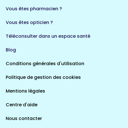
35 espaces de santé
Durban-Corbières
Vous êtes pharmacien ?
1 espaces de santé
Vous êtes opticien ?
Auvergne-Rhône-Alpes
720 espaces de santé
Loiret
Téléconsulter dans un espace santé
113 espaces de santé
Saintes
Blog
5 espaces de santé
Conditions générales d'utilisation
Occitanie
Politique de gestion des cookies
693 espaces de santé
Loir-et-Cher
44 espaces de santé
Aignay-le-Duc
Mentions légales
1 espaces de santé
Centre d'aide
Centre-Val de Loire
Nous contacter
324 espaces de santé
Indre