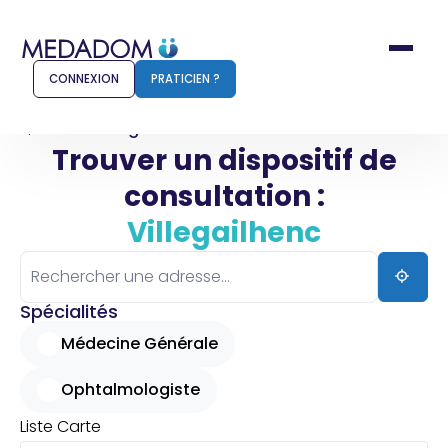
CONNEXION
PRATICIEN ?
Accueil
Villegailhenc
Trouver un dispositif de
consultation :
Comment ça marche ?
Notr
Villegailhenc
Pour les patients
Pour
Pharmacien
Méd
Spécialités
Médecine Générale
Ophtalmologiste
Connexion
Liste
Carte