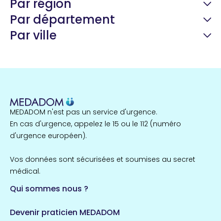
Par région
Par département
Par ville
Guyane
22 espaces de santé
Nord
255 espaces de santé
Cassis
1 espaces de santé
MEDADOM n'est pas un service d'urgence.
Île-de-France
En cas d'urgence, appelez le 15 ou le 112 (numéro
857 espaces de santé
Côtes-d'Armor
d'urgence européen).
51 espaces de santé
Allassac
Vos données sont sécurisées et soumises au secret
1 espaces de santé
médical.
Qui sommes nous ?
Bretagne
124 espaces de santé
Maine-et-Loire
Devenir praticien MEDADOM