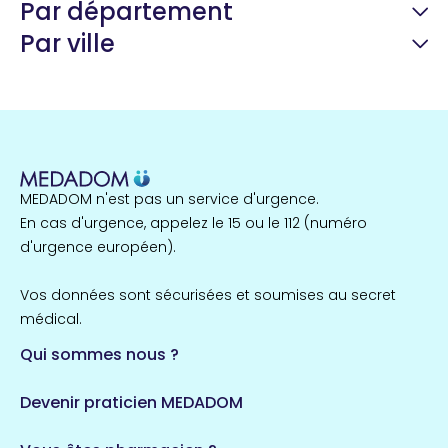
Par département
Par ville
Guyane
22 espaces de santé
Nord
255 espaces de santé
Cassis
1 espaces de santé
MEDADOM n'est pas un service d'urgence.
Île-de-France
En cas d'urgence, appelez le 15 ou le 112 (numéro
857 espaces de santé
Côtes-d'Armor
d'urgence européen).
51 espaces de santé
Allassac
Vos données sont sécurisées et soumises au secret
1 espaces de santé
médical.
Qui sommes nous ?
Bretagne
124 espaces de santé
Maine-et-Loire
Devenir praticien MEDADOM
35 espaces de santé
Durban-Corbières