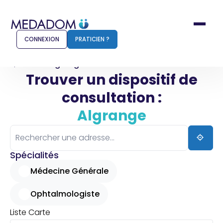
CONNEXION
PRATICIEN ?
Accueil
Algrange
Trouver un dispositif de
consultation :
Comment ça marche ?
Notr
Algrange
Pour les patients
Pour
Pharmacien
Méd
Spécialités
Médecine Générale
Ophtalmologiste
Connexion
Liste
Carte