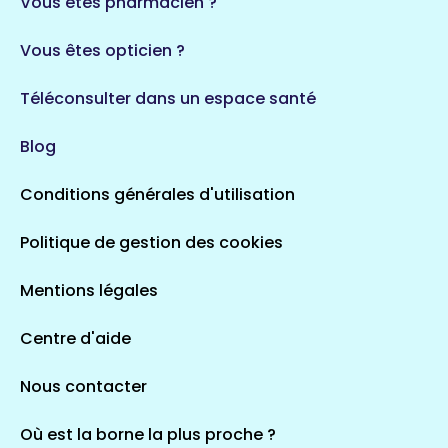
Vous êtes pharmacien ?
1 espaces de santé
Vous êtes opticien ?
Auvergne-Rhône-Alpes
720 espaces de santé
Loiret
Téléconsulter dans un espace santé
113 espaces de santé
Saintes
Blog
5 espaces de santé
Conditions générales d'utilisation
Occitanie
Politique de gestion des cookies
693 espaces de santé
Loir-et-Cher
44 espaces de santé
Aignay-le-Duc
Mentions légales
1 espaces de santé
Centre d'aide
Centre-Val de Loire
Nous contacter
324 espaces de santé
Indre
36 espaces de santé
Saint-Agathon
Où est la borne la plus proche ?