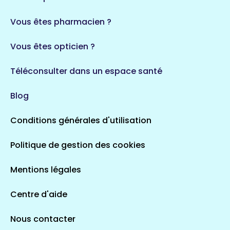
35 espaces de santé
Durban-Corbières
Vous êtes pharmacien ?
1 espaces de santé
Vous êtes opticien ?
Auvergne-Rhône-Alpes
720 espaces de santé
Loiret
Téléconsulter dans un espace santé
113 espaces de santé
Saintes
Blog
5 espaces de santé
Conditions générales d'utilisation
Occitanie
Politique de gestion des cookies
693 espaces de santé
Loir-et-Cher
44 espaces de santé
Aignay-le-Duc
Mentions légales
1 espaces de santé
Centre d'aide
Centre-Val de Loire
Nous contacter
324 espaces de santé
Indre