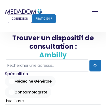
CONNEXION
PRATICIEN ?
Accueil
Ambilly
Trouver un dispositif de
consultation :
Comment ça marche ?
Notr
Ambilly
Pour les patients
Pour
Pharmacien
Méd
Spécialités
Médecine Générale
Ophtalmologiste
Connexion
Liste
Carte