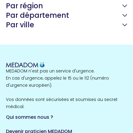
Par région
Par département
Par ville
Guyane
22 espaces de santé
Nord
255 espaces de santé
Cassis
1 espaces de santé
MEDADOM n'est pas un service d'urgence.
Île-de-France
En cas d'urgence, appelez le 15 ou le 112 (numéro
857 espaces de santé
Côtes-d'Armor
d'urgence européen).
51 espaces de santé
Allassac
Vos données sont sécurisées et soumises au secret
1 espaces de santé
médical.
Qui sommes nous ?
Bretagne
124 espaces de santé
Maine-et-Loire
Devenir praticien MEDADOM