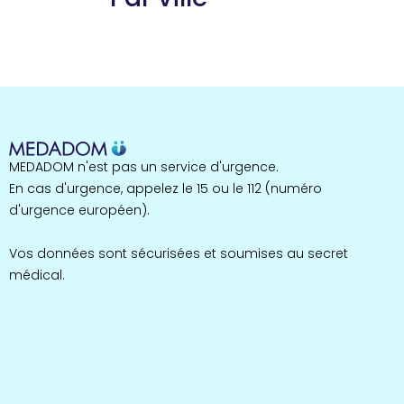
Guyane
22 espaces de santé
Nord
255 espaces de santé
Cassis
1 espaces de santé
Bretagne
MEDADOM n'est pas un service d'urgence.
124 espaces de santé
Maine-et-Loire
En cas d'urgence, appelez le 15 ou le 112 (numéro
35 espaces de santé
d'urgence européen).
Durban-Corbières
1 espaces de santé
Vos données sont sécurisées et soumises au secret
médical.
Occitanie
693 espaces de santé
Loir-et-Cher
44 espaces de santé
Aignay-le-Duc
1 espaces de santé