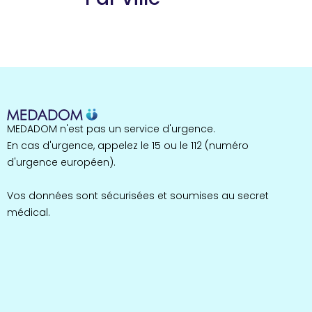
Guyane
22 espaces de santé
Nord
255 espaces de santé
Cassis
1 espaces de santé
Bretagne
MEDADOM n'est pas un service d'urgence.
124 espaces de santé
Maine-et-Loire
En cas d'urgence, appelez le 15 ou le 112 (numéro
35 espaces de santé
d'urgence européen).
Durban-Corbières
1 espaces de santé
Vos données sont sécurisées et soumises au secret
médical.
Occitanie
693 espaces de santé
Loir-et-Cher
44 espaces de santé
Aignay-le-Duc
1 espaces de santé