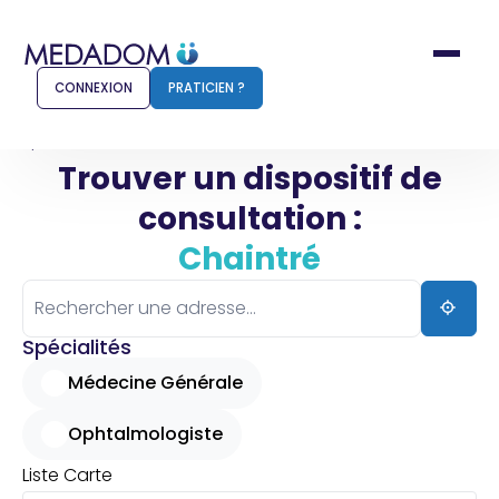
CONNEXION
PRATICIEN ?
Accueil
Chaintré
Trouver un dispositif de
consultation :
Comment ça marche ?
Notr
Chaintré
Pour les patients
Pour
Pharmacien
Méd
Spécialités
Médecine Générale
Ophtalmologiste
Connexion
Liste
Carte