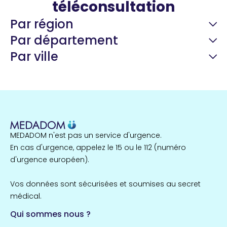
téléconsultation
Par région
Par département
Par ville
Guyane
22 espaces de santé
Nord
255 espaces de santé
Cassis
1 espaces de santé
MEDADOM n'est pas un service d'urgence.
Île-de-France
En cas d'urgence, appelez le 15 ou le 112 (numéro
857 espaces de santé
Côtes-d'Armor
d'urgence européen).
51 espaces de santé
Allassac
Vos données sont sécurisées et soumises au secret
1 espaces de santé
médical.
Qui sommes nous ?
Bretagne