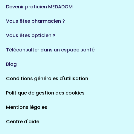
124 espaces de santé
Maine-et-Loire
Devenir praticien MEDADOM
35 espaces de santé
Durban-Corbières
Vous êtes pharmacien ?
1 espaces de santé
Vous êtes opticien ?
Auvergne-Rhône-Alpes
720 espaces de santé
Loiret
Téléconsulter dans un espace santé
113 espaces de santé
Saintes
Blog
5 espaces de santé
Conditions générales d'utilisation
Occitanie
Politique de gestion des cookies
693 espaces de santé
Loir-et-Cher
44 espaces de santé
Aignay-le-Duc
Mentions légales
1 espaces de santé
Centre d'aide
Centre-Val de Loire