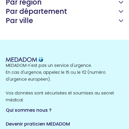
Par région
Par département
Par ville
Guyane
22 espaces de santé
Nord
255 espaces de santé
Cassis
1 espaces de santé
MEDADOM n'est pas un service d'urgence.
Île-de-France
En cas d'urgence, appelez le 15 ou le 112 (numéro
857 espaces de santé
Côtes-d'Armor
d'urgence européen).
51 espaces de santé
Allassac
Vos données sont sécurisées et soumises au secret
1 espaces de santé
médical.
Qui sommes nous ?
Bretagne
124 espaces de santé
Maine-et-Loire
Devenir praticien MEDADOM