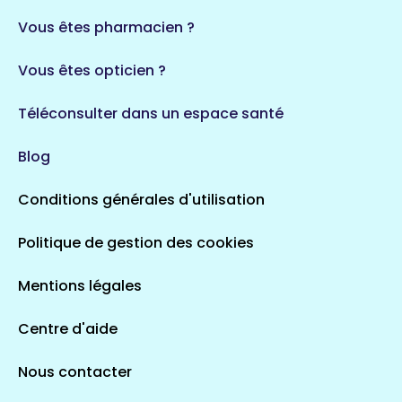
35 espaces de santé
Durban-Corbières
Vous êtes pharmacien ?
1 espaces de santé
Vous êtes opticien ?
Auvergne-Rhône-Alpes
720 espaces de santé
Loiret
Téléconsulter dans un espace santé
113 espaces de santé
Saintes
Blog
5 espaces de santé
Conditions générales d'utilisation
Occitanie
Politique de gestion des cookies
693 espaces de santé
Loir-et-Cher
44 espaces de santé
Aignay-le-Duc
Mentions légales
1 espaces de santé
Centre d'aide
Centre-Val de Loire
Nous contacter
324 espaces de santé
Indre