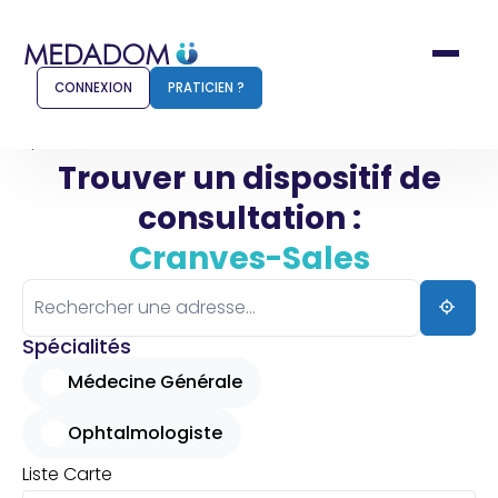
CONNEXION
PRATICIEN ?
Accueil
Cranves-Sales
Trouver un dispositif de
consultation :
Comment ça marche ?
Notr
Cranves-Sales
Pour les patients
Pour
Pharmacien
Méd
Spécialités
Médecine Générale
Ophtalmologiste
Connexion
Liste
Carte