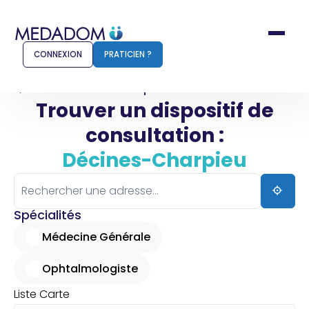
CONNEXION
PRATICIEN ?
Accueil
Décines-Charpieu
Trouver un dispositif de
consultation :
Comment ça marche ?
Notr
Décines-Charpieu
Pour les patients
Pour
Pharmacien
Méd
Spécialités
Médecine Générale
Ophtalmologiste
Connexion
Liste
Carte