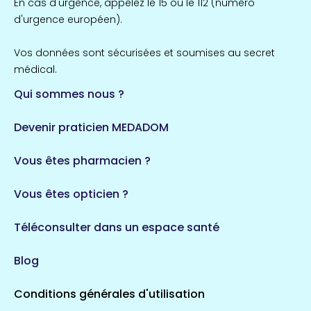
En cas d'urgence, appelez le 15 ou le 112 (numéro
857 espaces de santé
Côtes-d'Armor
d'urgence européen).
51 espaces de santé
Allassac
Vos données sont sécurisées et soumises au secret
1 espaces de santé
médical.
Qui sommes nous ?
Bretagne
124 espaces de santé
Maine-et-Loire
Devenir praticien MEDADOM
35 espaces de santé
Durban-Corbières
Vous êtes pharmacien ?
1 espaces de santé
Vous êtes opticien ?
Auvergne-Rhône-Alpes
720 espaces de santé
Loiret
Téléconsulter dans un espace santé
113 espaces de santé
Saintes
Blog
5 espaces de santé
Conditions générales d'utilisation
Occitanie