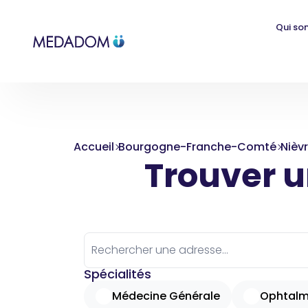
Qui so
Accueil
Bourgogne-Franche-Comté
Nièv
Trouver un
Spécialités
Médecine Générale
Ophtalm