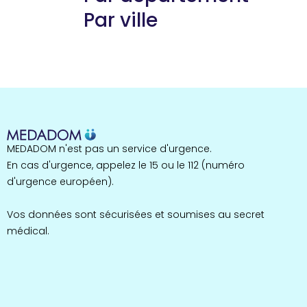
Par ville
Guyane
22 espaces de santé
Nord
255 espaces de santé
Cassis
1 espaces de santé
Bretagne
MEDADOM n'est pas un service d'urgence.
124 espaces de santé
Maine-et-Loire
En cas d'urgence, appelez le 15 ou le 112 (numéro
35 espaces de santé
d'urgence européen).
Durban-Corbières
1 espaces de santé
Vos données sont sécurisées et soumises au secret
médical.
Occitanie
693 espaces de santé
Loir-et-Cher
44 espaces de santé
Aignay-le-Duc