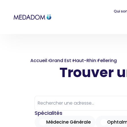
Qui so
Accueil
Grand Est
Haut-Rhin
Fellering
Trouver un
Spécialités
Médecine Générale
Ophtalm