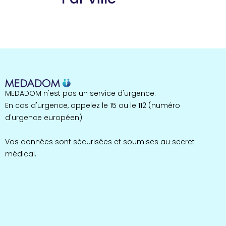
Guyane
22 espaces de santé
Nord
255 espaces de santé
Cassis
1 espaces de santé
Bretagne
MEDADOM n'est pas un service d'urgence.
124 espaces de santé
Maine-et-Loire
En cas d'urgence, appelez le 15 ou le 112 (numéro
35 espaces de santé
d'urgence européen).
Durban-Corbières
1 espaces de santé
Vos données sont sécurisées et soumises au secret
médical.
Occitanie
693 espaces de santé
Loir-et-Cher
44 espaces de santé
Aignay-le-Duc
1 espaces de santé