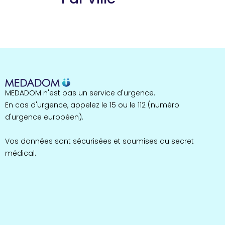
Guyane
22 espaces de santé
Nord
255 espaces de santé
Cassis
1 espaces de santé
Bretagne
MEDADOM n'est pas un service d'urgence.
124 espaces de santé
Maine-et-Loire
En cas d'urgence, appelez le 15 ou le 112 (numéro
35 espaces de santé
d'urgence européen).
Durban-Corbières
1 espaces de santé
Vos données sont sécurisées et soumises au secret
médical.
Occitanie
693 espaces de santé
Loir-et-Cher
44 espaces de santé
Aignay-le-Duc
1 espaces de santé