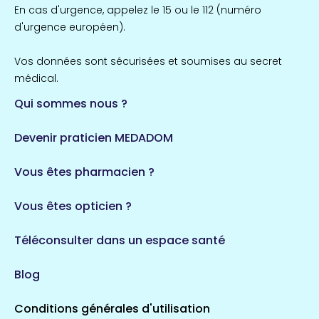
Île-de-France
En cas d'urgence, appelez le 15 ou le 112 (numéro
857 espaces de santé
Côtes-d'Armor
d'urgence européen).
51 espaces de santé
Allassac
Vos données sont sécurisées et soumises au secret
1 espaces de santé
médical.
Qui sommes nous ?
Bretagne
124 espaces de santé
Maine-et-Loire
Devenir praticien MEDADOM
35 espaces de santé
Durban-Corbières
Vous êtes pharmacien ?
1 espaces de santé
Vous êtes opticien ?
Auvergne-Rhône-Alpes
720 espaces de santé
Loiret
Téléconsulter dans un espace santé
113 espaces de santé
Saintes
Blog
5 espaces de santé
Conditions générales d'utilisation