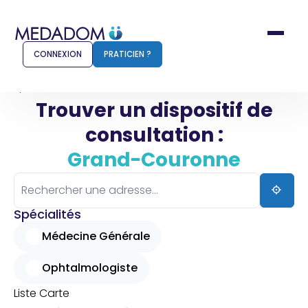
CONNEXION
PRATICIEN ?
Accueil
Grand-Couronne
Trouver un dispositif de
consultation :
Comment ça marche ?
Notr
Grand-Couronne
Pour les patients
Pour
Pharmacien
Méd
Spécialités
Médecine Générale
Ophtalmologiste
Connexion
Liste
Carte