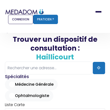
CONNEXION
PRATICIEN ?
Accueil
Haillicourt
Trouver un dispositif de
consultation :
Comment ça marche ?
Notr
Haillicourt
Pour les patients
Pour
Pharmacien
Méd
Spécialités
Médecine Générale
Ophtalmologiste
Connexion
Liste
Carte