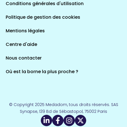
Conditions générales d'utilisation
Occitanie
Politique de gestion des cookies
693 espaces de santé
Loir-et-Cher
44 espaces de santé
Aignay-le-Duc
Mentions légales
1 espaces de santé
Centre d'aide
Centre-Val de Loire
Nous contacter
324 espaces de santé
Indre
36 espaces de santé
Saint-Agathon
Où est la borne la plus proche ?
1 espaces de santé
Corse
14 espaces de santé
Loire-Atlantique
© Copyright 2025 Medadom, tous droits réservés. SAS
110 espaces de santé
Synapse, 139 Bd de Sébastopol, 75002 Paris
Herry
1 espaces de santé