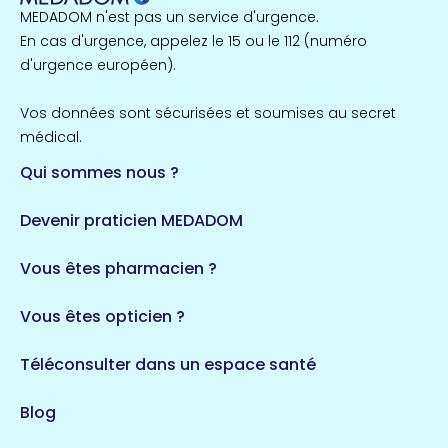
MEDADOM n'est pas un service d'urgence.
Île-de-France
En cas d'urgence, appelez le 15 ou le 112 (numéro
857 espaces de santé
Côtes-d'Armor
d'urgence européen).
51 espaces de santé
Allassac
Vos données sont sécurisées et soumises au secret
1 espaces de santé
médical.
Qui sommes nous ?
Bretagne
124 espaces de santé
Maine-et-Loire
Devenir praticien MEDADOM
35 espaces de santé
Durban-Corbières
Vous êtes pharmacien ?
1 espaces de santé
Vous êtes opticien ?
Auvergne-Rhône-Alpes
720 espaces de santé
Loiret
Téléconsulter dans un espace santé
113 espaces de santé
Saintes
Blog
5 espaces de santé