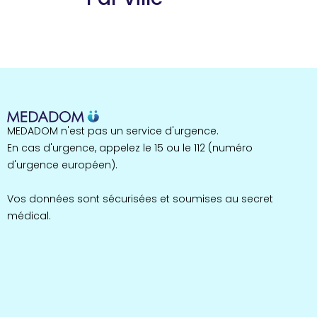
Guyane
22 espaces de santé
Nord
255 espaces de santé
Cassis
1 espaces de santé
Bretagne
MEDADOM n'est pas un service d'urgence.
124 espaces de santé
Maine-et-Loire
En cas d'urgence, appelez le 15 ou le 112 (numéro
35 espaces de santé
d'urgence européen).
Durban-Corbières
1 espaces de santé
Vos données sont sécurisées et soumises au secret
médical.
Occitanie
693 espaces de santé
Loir-et-Cher
44 espaces de santé
Aignay-le-Duc
1 espaces de santé