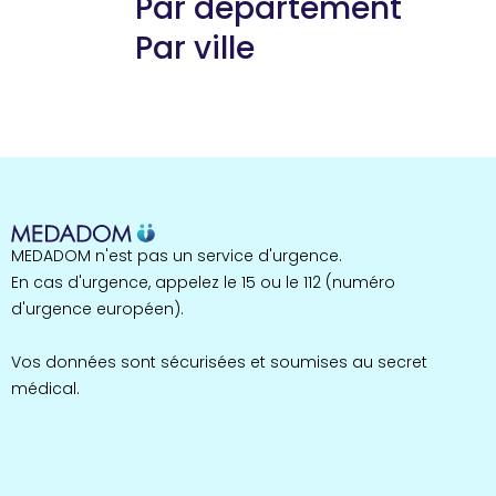
Par département
Par ville
Guyane
22 espaces de santé
Nord
255 espaces de santé
Cassis
1 espaces de santé
Bretagne
MEDADOM n'est pas un service d'urgence.
124 espaces de santé
Maine-et-Loire
En cas d'urgence, appelez le 15 ou le 112 (numéro
35 espaces de santé
d'urgence européen).
Durban-Corbières
1 espaces de santé
Vos données sont sécurisées et soumises au secret
médical.
Occitanie
693 espaces de santé
Loir-et-Cher
44 espaces de santé
Aignay-le-Duc