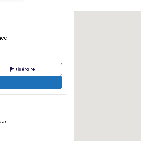
ance
Itinéraire
nce