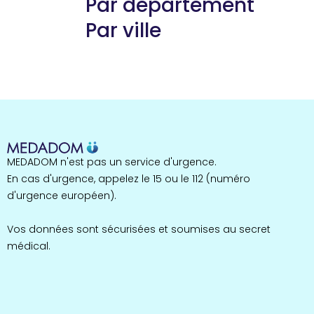
Par département
Par ville
Guyane
22 espaces de santé
Nord
255 espaces de santé
Cassis
1 espaces de santé
Bretagne
MEDADOM n'est pas un service d'urgence.
124 espaces de santé
Maine-et-Loire
En cas d'urgence, appelez le 15 ou le 112 (numéro
35 espaces de santé
d'urgence européen).
Durban-Corbières
1 espaces de santé
Vos données sont sécurisées et soumises au secret
médical.
Occitanie
693 espaces de santé
Loir-et-Cher
44 espaces de santé
Aignay-le-Duc