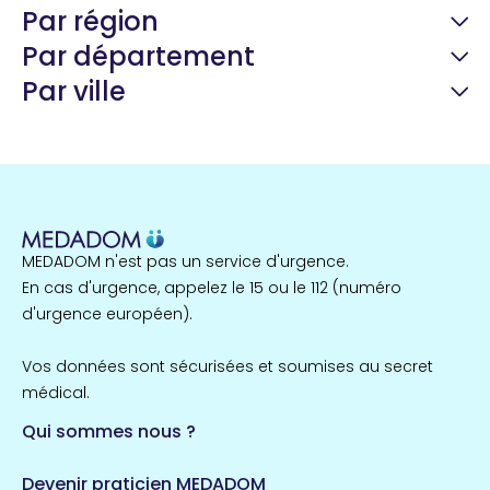
Par région
Par département
Par ville
Guyane
22 espaces de santé
Nord
255 espaces de santé
Cassis
1 espaces de santé
MEDADOM n'est pas un service d'urgence.
Île-de-France
En cas d'urgence, appelez le 15 ou le 112 (numéro
857 espaces de santé
Côtes-d'Armor
d'urgence européen).
51 espaces de santé
Allassac
Vos données sont sécurisées et soumises au secret
1 espaces de santé
médical.
Qui sommes nous ?
Bretagne
124 espaces de santé
Maine-et-Loire
Devenir praticien MEDADOM