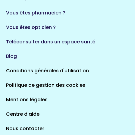
35 espaces de santé
Durban-Corbières
Vous êtes pharmacien ?
1 espaces de santé
Vous êtes opticien ?
Auvergne-Rhône-Alpes
720 espaces de santé
Loiret
Téléconsulter dans un espace santé
113 espaces de santé
Saintes
Blog
5 espaces de santé
Conditions générales d'utilisation
Occitanie
Politique de gestion des cookies
693 espaces de santé
Loir-et-Cher
44 espaces de santé
Aignay-le-Duc
Mentions légales
1 espaces de santé
Centre d'aide
Centre-Val de Loire
Nous contacter
324 espaces de santé
Indre