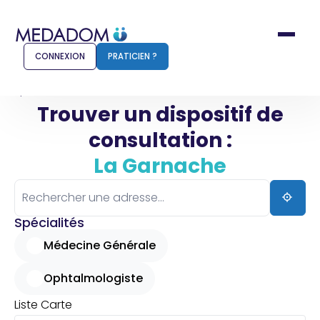
CONNEXION
PRATICIEN ?
Accueil
La Garnache
Trouver un dispositif de
consultation :
Comment ça marche ?
Notr
La Garnache
Pour les patients
Pour
Pharmacien
Méd
Spécialités
Médecine Générale
Ophtalmologiste
Connexion
Liste
Carte