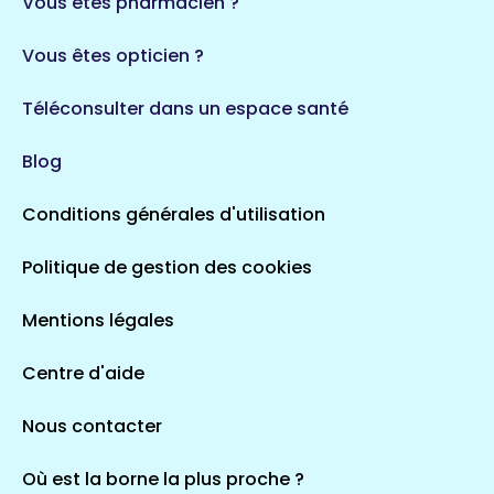
Vous êtes pharmacien ?
1 espaces de santé
Vous êtes opticien ?
Auvergne-Rhône-Alpes
720 espaces de santé
Loiret
Téléconsulter dans un espace santé
113 espaces de santé
Saintes
Blog
5 espaces de santé
Conditions générales d'utilisation
Occitanie
Politique de gestion des cookies
693 espaces de santé
Loir-et-Cher
44 espaces de santé
Aignay-le-Duc
Mentions légales
1 espaces de santé
Centre d'aide
Centre-Val de Loire
Nous contacter
324 espaces de santé
Indre
36 espaces de santé
Saint-Agathon
Où est la borne la plus proche ?