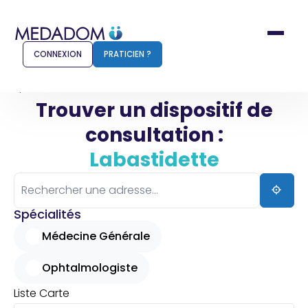
CONNEXION
PRATICIEN ?
Accueil
Labastidette
Trouver un dispositif de
consultation :
Comment ça marche ?
Notr
Labastidette
Pour les patients
Pour
Pharmacien
Méd
Spécialités
Médecine Générale
Ophtalmologiste
Connexion
Liste
Carte