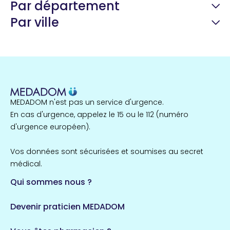
Par département
Par ville
Guyane
22 espaces de santé
Nord
255 espaces de santé
Cassis
1 espaces de santé
MEDADOM n'est pas un service d'urgence.
Île-de-France
En cas d'urgence, appelez le 15 ou le 112 (numéro
857 espaces de santé
Côtes-d'Armor
d'urgence européen).
51 espaces de santé
Allassac
Vos données sont sécurisées et soumises au secret
1 espaces de santé
médical.
Qui sommes nous ?
Bretagne
124 espaces de santé
Maine-et-Loire
Devenir praticien MEDADOM
35 espaces de santé
Durban-Corbières