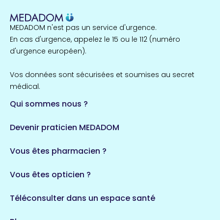
1 espaces de santé
MEDADOM n'est pas un service d'urgence.
Île-de-France
En cas d'urgence, appelez le 15 ou le 112 (numéro
857 espaces de santé
Côtes-d'Armor
d'urgence européen).
51 espaces de santé
Allassac
Vos données sont sécurisées et soumises au secret
1 espaces de santé
médical.
Qui sommes nous ?
Bretagne
124 espaces de santé
Maine-et-Loire
Devenir praticien MEDADOM
35 espaces de santé
Durban-Corbières
Vous êtes pharmacien ?
1 espaces de santé
Vous êtes opticien ?
Auvergne-Rhône-Alpes
720 espaces de santé
Loiret
Téléconsulter dans un espace santé
113 espaces de santé
Saintes