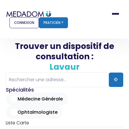
CONNEXION
PRATICIEN ?
Accueil
Lavaur
Trouver un dispositif de
consultation :
Comment ça marche ?
Notr
Lavaur
Pour les patients
Pour
Pharmacien
Méd
Spécialités
Médecine Générale
Ophtalmologiste
Connexion
Liste
Carte