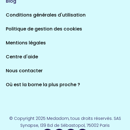
Blog
5 espaces de santé
Conditions générales d'utilisation
Occitanie
Politique de gestion des cookies
693 espaces de santé
Loir-et-Cher
44 espaces de santé
Aignay-le-Duc
Mentions légales
1 espaces de santé
Centre d'aide
Centre-Val de Loire
Nous contacter
324 espaces de santé
Indre
36 espaces de santé
Saint-Agathon
Où est la borne la plus proche ?
1 espaces de santé
Corse
14 espaces de santé
Loire-Atlantique
© Copyright 2025 Medadom, tous droits réservés. SAS
110 espaces de santé
Synapse, 139 Bd de Sébastopol, 75002 Paris
Herry